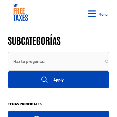
Pasar
Inicio
al
Menú
contenido
principal
SUBCATEGORÍAS
TEMAS PRINCIPALES