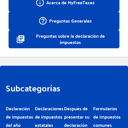
info_outline
Acerca de MyFreeTaxes
help_outline
Preguntas Generales
Preguntas sobre la declaración de
library_books
impuestos
Subcategorías
Declaración
Declaraciones
Después de
Formularios
de impuestos
de impuestos
presentar su
de impuestos
del año
estatales
declaración
comunes