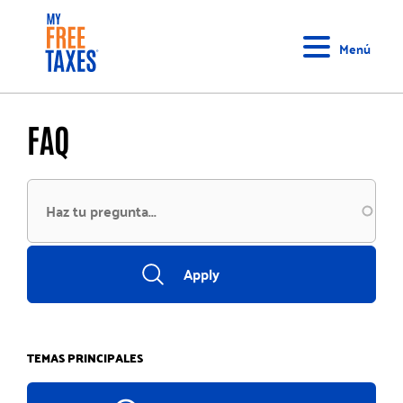
Pasar
Inicio
al
Menú
contenido
principal
FAQ
TEMAS PRINCIPALES