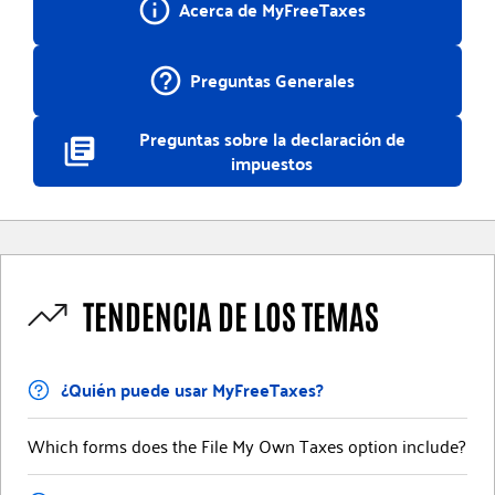
info_outline
Acerca de MyFreeTaxes
help_outline
Preguntas Generales
Preguntas sobre la declaración de
library_books
impuestos
TENDENCIA DE LOS TEMAS
Contents
¿Quién puede usar MyFreeTaxes?
Which forms does the File My Own Taxes option include?