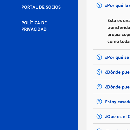
¿Por qué la
PORTAL DE SOCIOS
Esta es un
POLÍTICA DE
transferid
PRIVACIDAD
propia cop
como todas
¿Por qué se
¿Dónde pued
¿Dónde pued
Estoy casad
¿Qué es el C