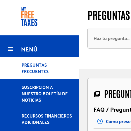
Pasar
Inicio
PREGUNTAS 
al
contenido
principal
MENÚ
PREGUNTAS
FRECUENTES
SUSCRIPCIÓN A
PREGUNT
NUESTRO BOLETÍN DE
library_books
NOTICIAS
FAQ / Pregunt
RECURSOS FINANCIEROS
Cómo presen
ADICIONALES