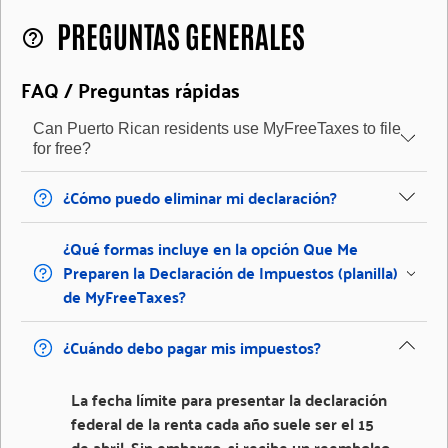
PREGUNTAS GENERALES
help_outline
FAQ / Preguntas rápidas
Can Puerto Rican residents use MyFreeTaxes to file
for free?
¿Cómo puedo eliminar mi declaración?
¿Qué formas incluye en la opción Que Me
Preparen la Declaración de Impuestos (planilla)
de MyFreeTaxes?
¿Cuándo debo pagar mis impuestos?
La fecha límite para presentar la declaración
federal de la renta cada año suele ser el 15
de abril. Sin embargo, si recibe un reembolso